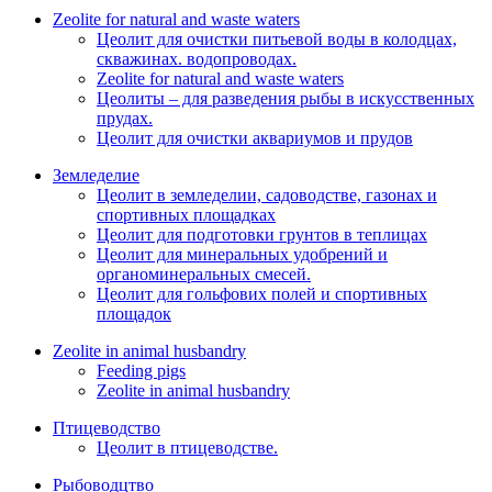
Zeolite for natural and waste waters
Цеолит для очистки питьевой воды в колодцах,
скважинах. водопроводах.
Zeolite for natural and waste waters
Цеолиты – для разведения рыбы в искусственных
прудах.
Цеолит для очистки аквариумов и прудов
Земледелие
Цеолит в земледелии, садоводстве, газонах и
спортивных площадках
Цеолит для подготовки грунтов в теплицах
Цеолит для минеральных удобрений и
органоминеральных смесей.
Цеолит для гольфових полей и спортивных
площадок
Zeolite in animal husbandry
Feeding pigs
Zeolite in animal husbandry
Птицеводство
Цеолит в птицеводстве.
Рыбоводцтво