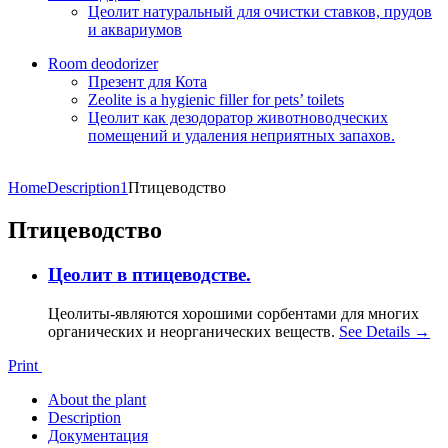
Цеолит натуральный для очистки ставков, прудов
и аквариумов
Room deodorizer
Презент для Кота
Zeolite is a hygienic filler for pets’ toilets
Цеолит как дезодоратор животноводческих
помещений и удаления неприятных запахов.
Home
Description1
Птицеводство
Птицеводство
Цеолит в птицеводстве.
Цеолиты-являются хорошими сорбентами для многих
органических и неорганических веществ.
See Details →
Print
About the plant
Description
Документация