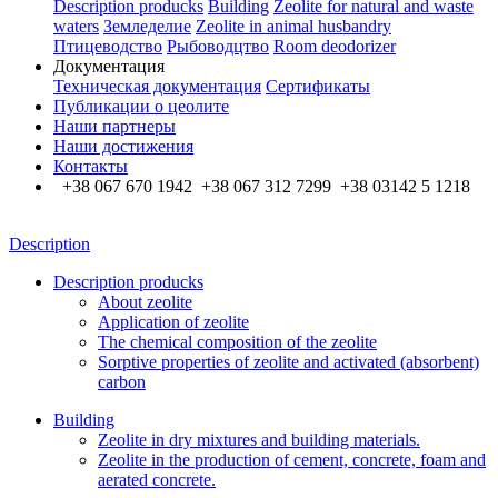
Description producks
Building
Zeolite for natural and waste
waters
Земледелие
Zeolite in animal husbandry
Птицеводство
Рыбоводцтво
Room deodorizer
Документация
Техническая документация
Сертификаты
Публикации о цеолите
Наши партнеры
Наши достижения
Контакты
+38 067 670 1942 +38 067 312 7299 +38 03142 5 1218
Description
Description producks
About zeolite
Application of zeolite
The chemical composition of the zeolite
Sorptive properties of zeolite and activated (absorbent)
carbon
Building
Zeolite in dry mixtures and building materials.
Zeolite in the production of cement, concrete, foam and
aerated concrete.