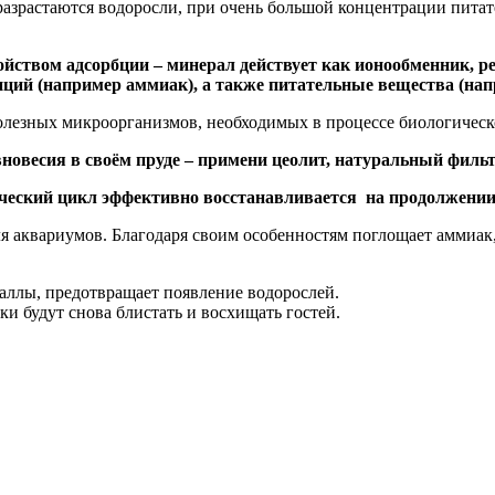
 разрастаются водоросли, при очень большой концентрации пит
войством адсорбции – минерал действует как ионообменник, 
ций (например аммиак), а также питательные вещества (нап
полезных микроорганизмов, необходимых в процессе биологическ
вновесия в своём пруде – примени цеолит, натуральный фил
гический цикл эффективно восстанавливается на продолжении
я аквариумов. Благодаря своим особенностям поглощает аммиак,
аллы, предотвращает появление водорослей.
и будут снова блистать и восхищать гостей.