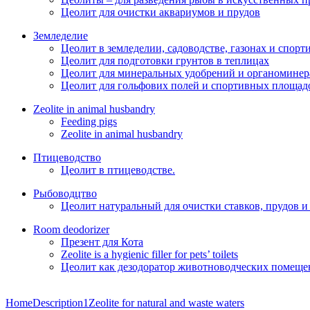
Цеолит для очистки аквариумов и прудов
Земледелие
Цеолит в земледелии, садоводстве, газонах и спор
Цеолит для подготовки грунтов в теплицах
Цеолит для минеральных удобрений и органоминер
Цеолит для гольфових полей и спортивных площад
Zeolite in animal husbandry
Feeding pigs
Zeolite in animal husbandry
Птицеводство
Цеолит в птицеводстве.
Рыбоводцтво
Цеолит натуральный для очистки ставков, прудов и
Room deodorizer
Презент для Кота
Zeolite is a hygienic filler for pets’ toilets
Цеолит как дезодоратор животноводческих помещен
Home
Description1
Zeolite for natural and waste waters