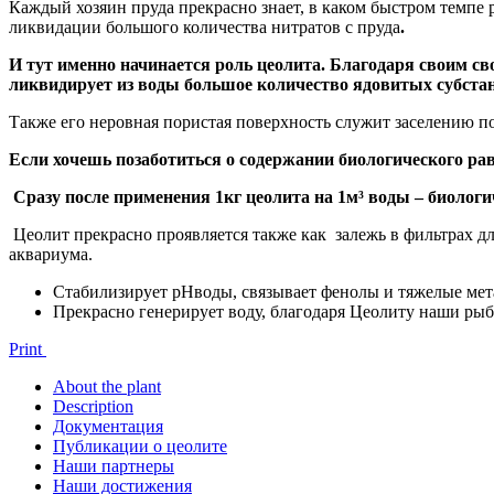
Каждый хозяин пруда прекрасно знает, в каком быстром темпе
ликвидации большого количества нитратов с пруда
.
И тут именно начинается роль цеолита. Благодаря своим с
ликвидирует из воды большое количество ядовитых субстан
Также его неровная пористая поверхность служит заселению 
Если хочешь позаботиться о содержании биологического ра
Сразу после применения 1кг цеолита на 1м³ воды – биоло
Цеолит прекрасно проявляется также как залежь в фильтрах дл
аквариума.
Стабилизирует pHводы, связывает фенолы и тяжелые мет
Прекрасно генерирует воду, благодаря Цеолиту наши рыбк
Print
About the plant
Description
Документация
Публикации о цеолите
Наши партнеры
Наши достижения