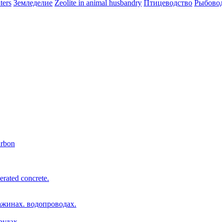
ters
Земледелие
Zeolite in animal husbandry
Птицеводство
Рыбово
arbon
erated concrete.
ажинах. водопроводах.
рудах.