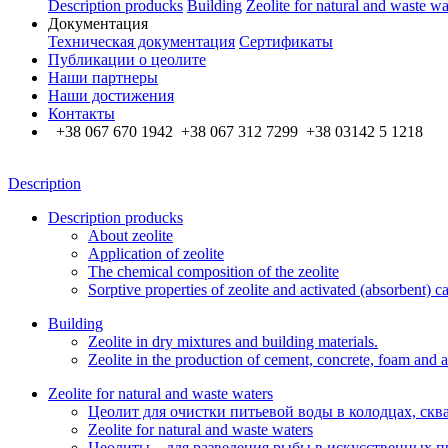
Description producks
Building
Zeolite for natural and waste wa
Документация
Техническая документация
Сертификаты
Публикации о цеолите
Наши партнеры
Наши достижения
Контакты
+38 067 670 1942 +38 067 312 7299 +38 03142 5 1218
Description
Description producks
About zeolite
Application of zeolite
The chemical composition of the zeolite
Sorptive properties of zeolite and activated (absorbent) c
Building
Zeolite in dry mixtures and building materials.
Zeolite in the production of cement, concrete, foam and a
Zeolite for natural and waste waters
Цеолит для очистки питьевой воды в колодцах, скв
Zeolite for natural and waste waters
Цеолиты – для разведения рыбы в искусственных п