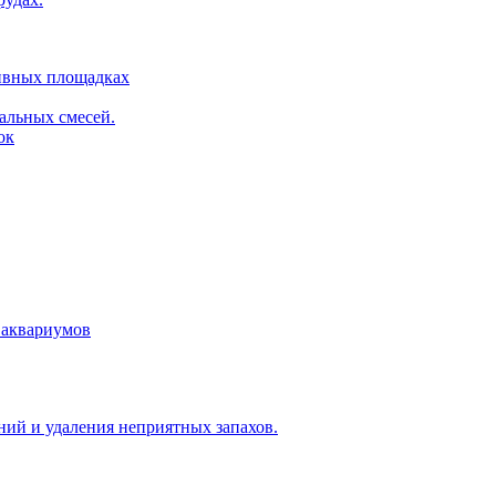
тивных площадках
альных смесей.
ок
 аквариумов
ий и удаления неприятных запахов.