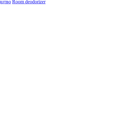
дцтво
Room deodorizer