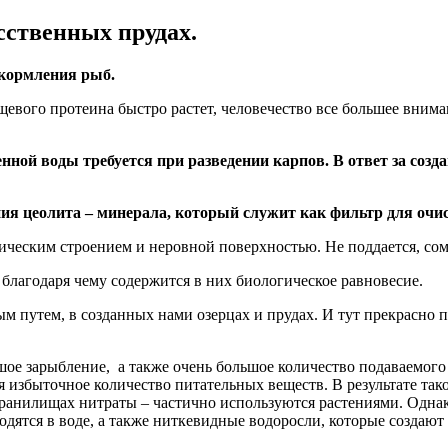
сственных прудах.
 кормления рыб.
пищевого протеина быстро растет, человечество все большее вн
ной воды требуется при разведении карпов. В ответ за созд
 цеолита – минерала, который служит как фильтр для очист
ическим строением и неровной поверхностью. Не поддается, со
, благодаря чему содержится в них биологическое равновесие.
 путем, в созданных нами озерцах и прудах. И тут прекрасно п
шое зарыбление, а также очень большое количество подаваемого 
ся избыточное количество питательных веществ. В результате та
анилищах нитраты – частично используются растениями. Одна
одятся в воде, а также ниткевидные водоросли, которые создают