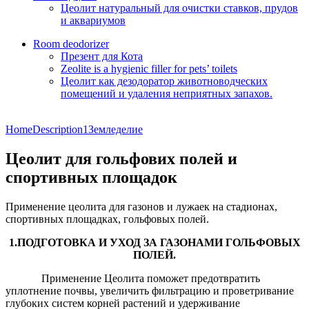
Цеолит натуральный для очистки ставков, прудов
и аквариумов
Room deodorizer
Презент для Кота
Zeolite is a hygienic filler for pets’ toilets
Цеолит как дезодоратор животноводческих
помещений и удаления неприятных запахов.
Home
Description1
Земледелие
Цеолит для гольфових полей и
спортивных площадок
Применение цеолита для газонов и лужаек на стадионах,
спортивных площадках, гольфовых полей.
1.ПОДГОТОВКА И УХОД ЗА ГАЗОНАМИ ГОЛЬФОВЫХ
ПОЛЕЙ.
Применение Цеолита поможет предотвратить
уплотнение почвы, увеличить фильтрацию и проветривание
глубоких систем корней растений и удерживание