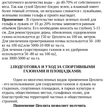
достаточного количества воды – до 40-70% от собственного
веса. Так как сухой Цеолит бледно зелен, а влажный имеет
более темный оттенок, он визуально сливается с лужайками,
зелеными полями гольфа и приято выглядит.
Применение
- В строительстве новых зеленых полей для
гольфа и лужаек от 10 до 20% почвы заменяется равным
объемом Цеолита. Его необходимо вносить на глубину 5-15
см. Для реконструкции дерна, обновления, оздоровления
газона используется до 150 кг Цеолита на 100 кв. метров.
Для увеличения проветривания почвы используется 50 -100
кг на 100 m2,или 5000-10 000 кг на га.
Для лечения существующих газонов и их удобрения
используется 50 -80 кг на 100 m2,
или 3000-5000 кг на га.
2.ПОДГОТОВКА И УХОД ЗА СПОРТИВНЫМИ
ГАЗОНАМИ И ПЛОЩАДКАМИ.
Один из многочисленных видов применения Цеолита
- его использование для сооружения газонов и лужаек на
стадионах, спортивных площадках, в парках культуры и
отдыха, общественных местах, гольфовых полях, для
благоустройства территорий частных и общественных
строений.
Применение Цеолита
позволяет получить