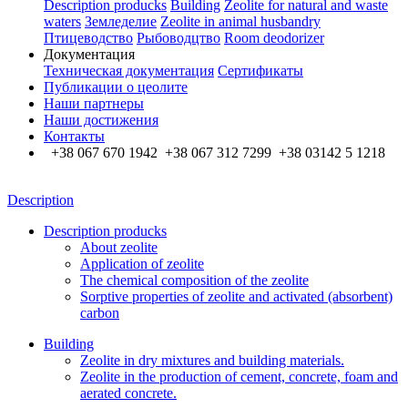
Description producks
Building
Zeolite for natural and waste
waters
Земледелие
Zeolite in animal husbandry
Птицеводство
Рыбоводцтво
Room deodorizer
Документация
Техническая документация
Сертификаты
Публикации о цеолите
Наши партнеры
Наши достижения
Контакты
+38 067 670 1942 +38 067 312 7299 +38 03142 5 1218
Description
Description producks
About zeolite
Application of zeolite
The chemical composition of the zeolite
Sorptive properties of zeolite and activated (absorbent)
carbon
Building
Zeolite in dry mixtures and building materials.
Zeolite in the production of cement, concrete, foam and
aerated concrete.