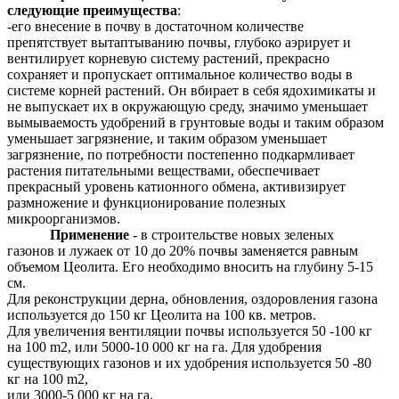
следующие преимущества
:
-его внесение в почву в достаточном количестве
препятствует вытаптыванию почвы, глубоко аэрирует и
вентилирует корневую систему растений, прекрасно
сохраняет и пропускает оптимальное количество воды в
системе корней растений. Он вбирает в себя ядохимикаты и
не выпускает их в окружающую среду, значимо уменьшает
вымываемость удобрений в грунтовые воды и таким образом
уменьшает загрязнение, и таким образом уменьшает
загрязнение, по потребности постепенно подкармливает
растения питательными веществами, обеспечивает
прекрасный уровень катионного обмена, активизирует
размножение и функционирование полезных
микроорганизмов.
Применение
- в строительстве новых зеленых
газонов и лужаек от 10 до 20% почвы заменяется равным
объемом Цеолита. Его необходимо вносить на глубину 5-15
см.
Для реконструкции дерна, обновления, оздоровления газона
используется до 150 кг Цеолита на 100 кв. метров.
Для увеличения вентиляции почвы используется 50 -100 кг
на 100 m2, или 5000-10 000 кг на га. Для удобрения
существующих газонов и их удобрения используется 50 -80
кг на 100 m2,
или 3000-5 000 кг на га.