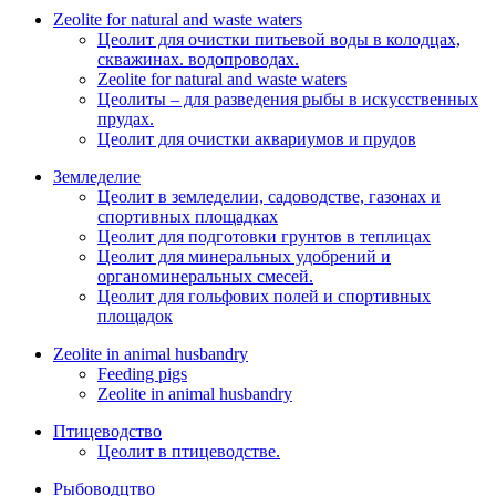
Zeolite for natural and waste waters
Цеолит для очистки питьевой воды в колодцах,
скважинах. водопроводах.
Zeolite for natural and waste waters
Цеолиты – для разведения рыбы в искусственных
прудах.
Цеолит для очистки аквариумов и прудов
Земледелие
Цеолит в земледелии, садоводстве, газонах и
спортивных площадках
Цеолит для подготовки грунтов в теплицах
Цеолит для минеральных удобрений и
органоминеральных смесей.
Цеолит для гольфових полей и спортивных
площадок
Zeolite in animal husbandry
Feeding pigs
Zeolite in animal husbandry
Птицеводство
Цеолит в птицеводстве.
Рыбоводцтво