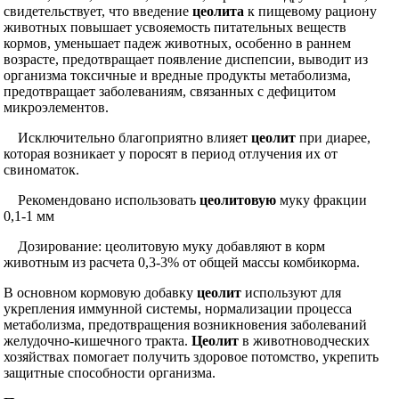
свидетельствует, что введение
цеолита
к пищевому рациону
животных повышает усвояемость питательных веществ
кормов, уменьшает падеж животных, особенно в раннем
возрасте, предотвращает появление диспепсии, выводит из
организма токсичные и вредные продукты метаболизма,
предотвращает заболеваниям, связанных с дефицитом
микроэлементов.
Исключительно благоприятно влияет
цеолит
при диарее,
которая возникает у поросят в период отлучения их от
свиноматок.
Рекомендовано использовать
цеолитовую
муку фракции
0,1-1 мм
Дозирование: цеолитовую муку добавляют в корм
животным из расчета 0,3-3% от общей массы комбикорма.
В основном кормовую добавку
цеолит
используют для
укрепления иммунной системы, нормализации процесса
метаболизма, предотвращения возникновения заболеваний
желудочно-кишечного тракта.
Цеолит
в животноводческих
хозяйствах помогает получить здоровое потомство, укрепить
защитные способности организма.