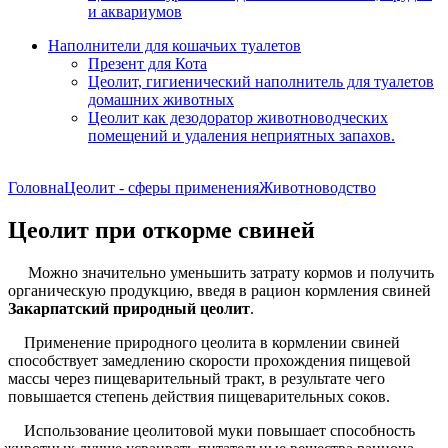
и аквариумов
Наполнители для кошачьих туалетов
Презент для Кота
Цеолит, гигиенический наполнитель для туалетов
домашних животных
Цеолит как дезодоратор животноводческих
помещений и удаления неприятных запахов.
Головна
Цеолит - сферы применения
Животноводство
Цеолит при откорме свиней
Можно значительно уменьшить затрату кормов и получить
органическую продукцию, введя в рацион кормления свиней
Закарпатский природный цеолит
.
Применение природного цеолита в кормлении свиней
способствует замедлению скорости прохождения пищевой
массы через пищеварительный тракт, в результате чего
повышается степень действия пищеварительных соков.
Использование цеолитовой муки повышает способность