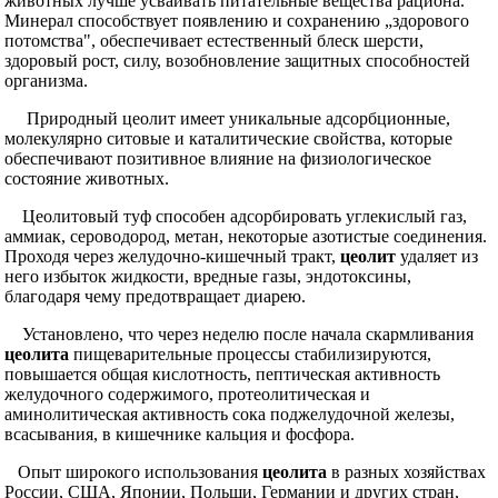
животных лучше усваивать питательные вещества рациона.
Минерал способствует появлению и сохранению „здорового
потомства", обеспечивает естественный блеск шерсти,
здоровый рост, силу, возобновление защитных способностей
организма.
Природный цеолит имеет уникальные адсорбционные,
молекулярно ситовые и каталитические свойства, которые
обеспечивают позитивное влияние на физиологическое
состояние животных.
Цеолитовый туф способен адсорбировать углекислый газ,
аммиак, сероводород, метан, некоторые азотистые соединения.
Проходя через желудочно-кишечный тракт,
цеолит
удаляет из
него избыток жидкости, вредные газы, эндотоксины,
благодаря чему предотвращает диарею.
Установлено, что через неделю после начала скармливания
цеолита
пищеварительные процессы стабилизируются,
повышается общая кислотность, пептическая активность
желудочного содержимого, протеолитическая и
аминолитическая активность сока поджелудочной железы,
всасывания, в кишечнике кальция и фосфора.
Опыт широкого использования
цеолита
в разных хозяйствах
России, США, Японии, Польши, Германии и других стран,