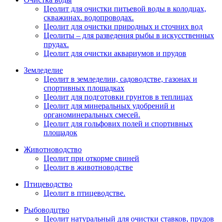
Цеолит для очистки питьевой воды в колодцах,
скважинах. водопроводах.
Цеолит для очистки природных и сточних вод
Цеолиты – для разведения рыбы в искусственных
прудах.
Цеолит для очистки аквариумов и прудов
Земледелие
Цеолит в земледелии, садоводстве, газонах и
спортивных площадках
Цеолит для подготовки грунтов в теплицах
Цеолит для минеральных удобрений и
органоминеральных смесей.
Цеолит для гольфових полей и спортивных
площадок
Животноводство
Цеолит при откорме свиней
Цеолит в животноводстве
Птицеводство
Цеолит в птицеводстве.
Рыбоводцтво
Цеолит натуральный для очистки ставков, прудов