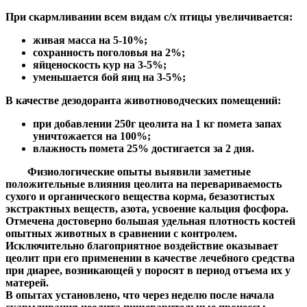
При скармливании всем видам с/х птицы увеличивается:
живая масса на 5-10%;
сохранность поголовья на 2%;
яйценоскость кур на 3-5%;
уменьшается бой яиц на 3-5%;
В качестве дезодоранта животноводческих помещений:
при добавлении 250г цеолита на 1 кг помета запах
уничтожается на 100%;
влажность помета 25% достигается за 2 дня.
Физиологические опыты выявили заметные
положительные влияния цеолита на перевариваемость
сухого и органического вещества корма, безазотистых
экстрактных веществ, азота, усвоение кальция фосфора.
Отмечена достоверно большая удельная плотность костей
опытных животных в сравнении с контролем.
Исключительно благоприятное воздействие оказывает
цеолит при его применении в
качестве лечебного средства
при диарее
, возникающей у поросят в период отъема их у
матерей.
В опытах установлено, что через неделю после начала