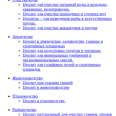
Цеолит для очистки питьевой воды в колодцах,
скважинах. водопроводах.
Цеолит для очистки природных и сточних вод
Цеолиты – для разведения рыбы в искусственных
прудах.
Цеолит для очистки аквариумов и прудов
Земледелие
Цеолит в земледелии, садоводстве, газонах и
спортивных площадках
Цеолит для подготовки грунтов в теплицах
Цеолит для минеральных удобрений и
органоминеральных смесей.
Цеолит для гольфових полей и спортивных
площадок
Животноводство
Цеолит при откорме свиней
Цеолит в животноводстве
Птицеводство
Цеолит в птицеводстве.
Рыбоводцтво
Цеолит натуральный для очистки ставков, прудов