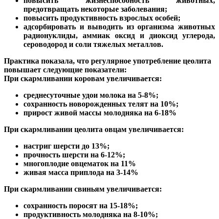
повысить жизнеспособность животных,
предотвращать некоторые заболевания;
повысить продуктивность взрослых особей;
адсорбировать и выводить из организма животных
радионуклиды, аммиак оксид и диоксид углерода,
сероводород и соли тяжелых металлов.
Практика показала, что регулярное употребление цеолита
повышает следующие показатели:
При скармливании коровам увеличивается:
среднесуточные удои молока на 5-8%;
сохранность новорожденных телят на 10%;
прирост живой массы молодняка на 6-18%
При скармливании цеолита овцам увеличивается:
настриг шерсти до 13%;
прочность шерсти на 6-12%;
многоплодие овцематок на 11%
живая масса приплода на 3-14%
При скармливании свиньям увеличивается:
сохранность поросят на 15-18%;
продуктивность молодняка на 8-10%;