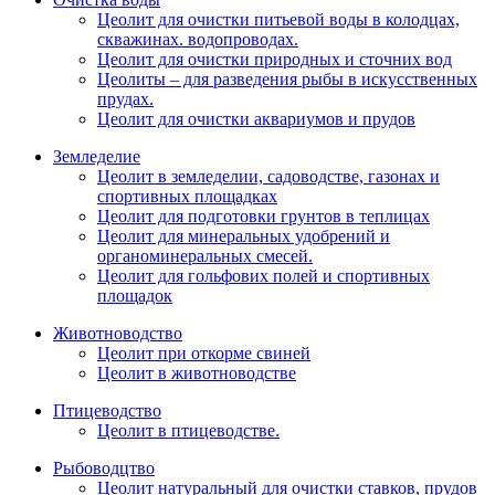
Цеолит для очистки питьевой воды в колодцах,
скважинах. водопроводах.
Цеолит для очистки природных и сточних вод
Цеолиты – для разведения рыбы в искусственных
прудах.
Цеолит для очистки аквариумов и прудов
Земледелие
Цеолит в земледелии, садоводстве, газонах и
спортивных площадках
Цеолит для подготовки грунтов в теплицах
Цеолит для минеральных удобрений и
органоминеральных смесей.
Цеолит для гольфових полей и спортивных
площадок
Животноводство
Цеолит при откорме свиней
Цеолит в животноводстве
Птицеводство
Цеолит в птицеводстве.
Рыбоводцтво
Цеолит натуральный для очистки ставков, прудов