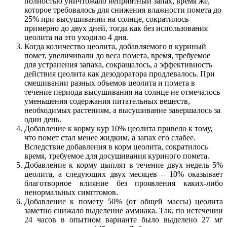
полностью уничтожало неприятный запах, время же,
которое требовалось для снижения влажности помета до
25% при высушивании на солнце, сократилось
примерно до двух дней, тогда как без использования
цеолита на это уходило 4 дня.
Когда количество цеолита, добавляемого в куриный
помет, увеличивали до веса помета, время, требуемое
для устранения запаха, сокращалось, а эффективность
действия цеолита как дезодоратора продлевалось. При
смешивании разных объемов цеолита и помета в
течение периода высушивания на солнце не отмечалось
уменьшения содержания питательных веществ,
необходимых растениям, а высушивание завершалось за
один день.
Добавление к корму кур 10% цеолита привело к тому,
что помет стал менее жидким, а запах его слабее.
Вследствие добавления в корм цеолита, сократилось
время, требуемое для досушивания куриного помета.
Добавление к корму цыплят в течение двух недель 5%
цеолита, а следующих двух месяцев – 10% оказывает
благотворное влияние без проявления каких-либо
ненормальных симптомов.
Добавление к помету 50% (от общей массы) цеолита
заметно снижало выделение аммиака. Так, по истечении
24 часов в опытном варианте было выделено 27 мг