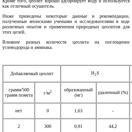
Кроме того, цеолит хорошо адсорбирует воду и используется
как отличный осушитель.
Ниже приведены некоторые данные и рекомендации,
полученные японскими учеными и исследователями в ходе
различных опытов и применения природных цеолитов для
этих целей.
Влияние разных количеств цеолита на поглощение
углеводорода и аммиака.
H
S
Добавляемый цеолит
2
грамм/500
образованный
2
удаленный (%)
г/м
грамм помета
(мг)
нет
0
1,63
-
2
300
0,91
44,2