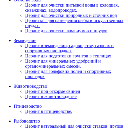
Цеолит для очистки питьевой воды в колодцах,
скважинах. водопроводах.
Цеолит для очистки природных и сточних вод
Цеолиты – для разведения рыбы в искусственных
прудах.
Цеолит для очистки аквариумов и прудов
Земледелие
Цеолит в земледелии, садоводстве, газонах и
спортивных площадках
Цеолит для подготовки грунтов в теплицах
Цеолит для минеральных удобрений и
органоминеральных смесей.
Цеолит для гольфових полей и спортивных
площадок
Животноводство
Цеолит при откорме свиней
Цеолит в животноводстве
Птицеводство
Цеолит в птицеводстве.
Рыбоводцтво
Цеолит натуральный для очистки ставков, прудов