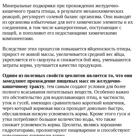
Минеральные подкормки при прохождении желудочно-
кишечного тракта птицы, в результате механохимических
реакций, регулирует солевой баланс организма. Они выводят
из организма избыточные для него химические элементы и их
соединения, в том числе канцерогенные, поступающие с
пищей, и пополняют его недостающими химическими
компонентами.
Вследствие этих процессов повышается яйценоскость птицы,
прирост ее живой массы, увеличивается средний вес яйца,
укрепляется его скорлупа и снижается бой яиц, уменьшаются
затраты корма, улучшается качество продукции.
Одним из полезных свойств цеолитов является то, что они
замедляют прохождение пищевых масс по желудочно-
кишечному тракту
, тем самым создают условия для более
полного всасывания питательных веществ. Особенно важно
это обстоятельство для водоплавающих птиц, в частности,
уток и гусей, имеющих сравнительно короткий кишечник,
через который кормовая масса проходит довольно быстро,
обуславливая низкую усвояемость корма. Кроме этого гуси и
утки потребляют большое количество воды, что также
снижает усвояемость корма. Цеолиты, являясь хорошими
гидротаторами, пролонгируют пищеварение и способствуют
повышению конверсии корма.