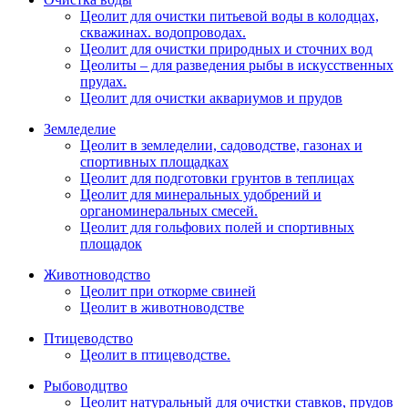
Цеолит для очистки питьевой воды в колодцах,
скважинах. водопроводах.
Цеолит для очистки природных и сточних вод
Цеолиты – для разведения рыбы в искусственных
прудах.
Цеолит для очистки аквариумов и прудов
Земледелие
Цеолит в земледелии, садоводстве, газонах и
спортивных площадках
Цеолит для подготовки грунтов в теплицах
Цеолит для минеральных удобрений и
органоминеральных смесей.
Цеолит для гольфових полей и спортивных
площадок
Животноводство
Цеолит при откорме свиней
Цеолит в животноводстве
Птицеводство
Цеолит в птицеводстве.
Рыбоводцтво
Цеолит натуральный для очистки ставков, прудов